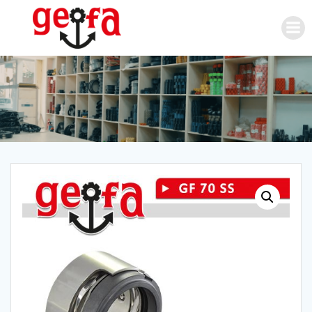
İçeriğe
geç