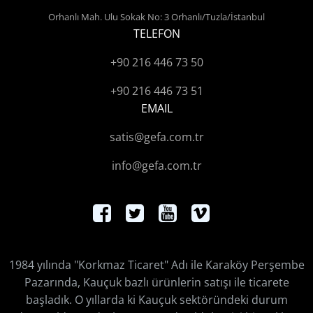
Orhanlı Mah. Ulu Sokak No: 3 Orhanlı/Tuzla/İstanbul
TELEFON
+90 216 446 73 50
+90 216 446 73 51
EMAIL
satis@gefa.com.tr
info@gefa.com.tr
1984 yılında "Korkmaz Ticaret" Adı ile Karaköy Perşembe
Pazarında, Kauçuk bazlı ürünlerin satışı ile ticarete
başladık. O yıllarda ki Kauçuk sektöründeki durum