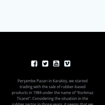
Perşembe Pazarı in Karaköy, we started
trading with the sale of rubber-based
products in 1984 under the name of "Korkmaz
Ticaret". Considering the situation in the
rubber sector in those years, it seems that we