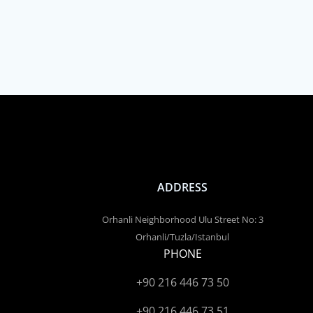
ADDRESS
Orhanli Neighborhood Ulu Street No: 3
Orhanli/Tuzla/Istanbul
PHONE
+90 216 446 73 50
+90 216 446 73 51