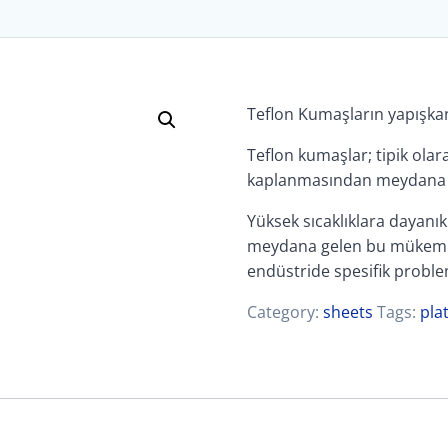
Teflon Kumaşların yapışkanl
Teflon kumaşlar; tipik ola
kaplanmasından meydana g
Yüksek sıcaklıklara dayanı
meydana gelen bu mükemme
endüstride spesifik probl
Category:
sheets
Tags:
pla