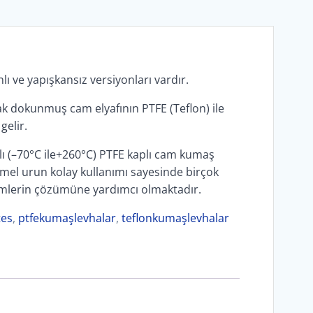
ı ve yapışkansız versiyonları vardır.
rak dokunmuş cam elyafının PTFE (Teflon) ile
elir.
klı (–70°C ile+260°C) PTFE kaplı cam kumaş
l urun kolay kullanımı sayesinde birçok
emlerin çözümüne yardımcı olmaktadır.
tes
,
ptfekumaşlevhalar
,
teflonkumaşlevhalar