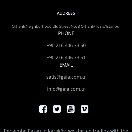
ADDRESS
Orhanli Neighborhood Ulu Street No: 3 Orhanli/Tuzla/Istanbul
PHONE
+90 216 446 73 50
+90 216 446 73 51
EMAIL
satis@gefa.com.tr
info@gefa.com.tr
Perşembe Pazarı in Karaköy, we started trading with the