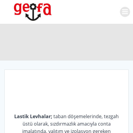
Skip
to
content
Lastik Levhalar;
taban döşemelerinde, tezgah
üstü olarak, sızdırmazlık amacıyla conta
imalatında, yalıtım ve izolasyon gereken