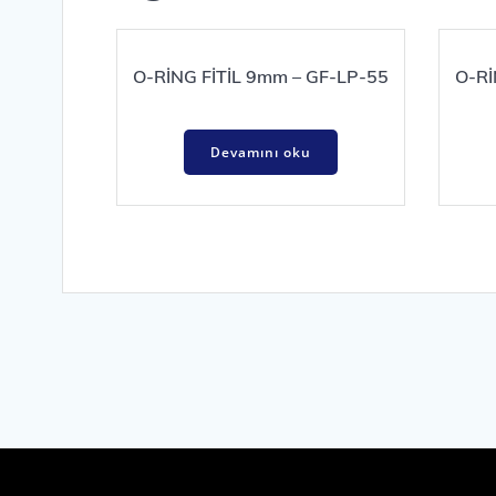
O-RİNG FİTİL 9mm – GF-LP-55
O-Rİ
Devamını oku