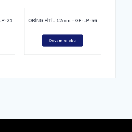
-LP-21
ORİNG FİTİL 12mm – GF-LP-56
Devamını oku