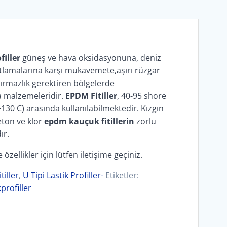
iller
güneş ve hava oksidasyonuna, deniz
tlamalarına karşı mukavemete,aşırı rüzgar
ırmazlık gerektiren bölgelerde
ta malzemeleridir.
EPDM Fitiller
, 40-95 shore
e +130 C) arasında kullanılabilmektedir. Kızgın
eton ve klor
epdm kauçuk fitillerin
zorlu
ır.
 özellikler için lütfen iletişime geçiniz.
itiller
,
U Tipi Lastik Profiller-
Etiketler:
kprofiller