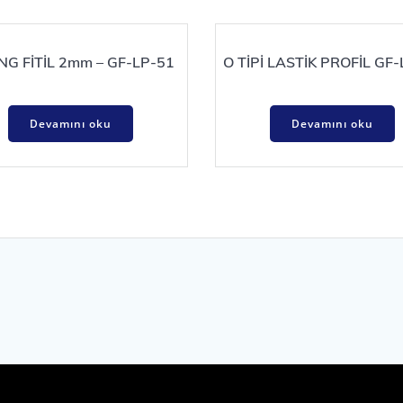
NG FİTİL 2mm – GF-LP-51
O TİPİ LASTİK PROFİL GF
Devamını oku
Devamını oku