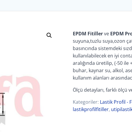
EPDM Fitiller
ve
EPDM Prof
suyuna,tuzlu suya,ozon ça
basıncında sistemdeki sızd
kullanılabilecek en iyi con
aralığında üretilip, (-50 il
buhar, kaynar su, alkol, as
kullanım alanları arasındad
Ölçü detayları, farklı ölçü ve
Kategoriler:
Lastik Profil - F
lastikprofilfitiller
,
utipilasti