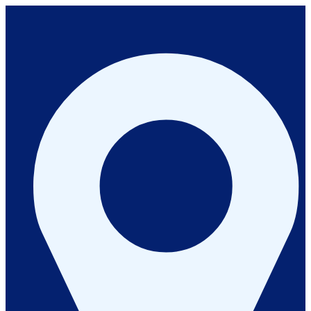
İçeriğe
geç