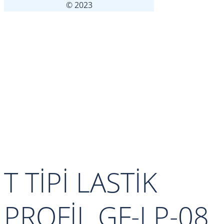
© 2023
T TİPİ LASTİK
PROFİL GF-LP-08