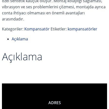
özel sentetik kauçuk oluşur. Montaj kolaylığı sağlaması,
vibrasyon ve ses problemlerini çözmesi, montajda ayrıca
conta ihtiyacı olmaması en önemli avantajları
arasındadır.
Kategoriler:
Kompansatör
Etiketler:
kompansatörler
Açıklama
Açıklama
a
ADRES