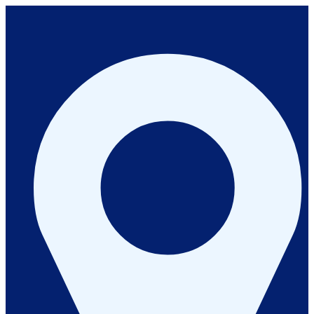
İçeriğe
geç