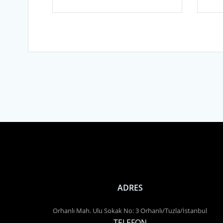
ADRES
Orhanlı Mah. Ulu Sokak No: 3 Orhanlı/Tuzla/İstanbul
TELEFON