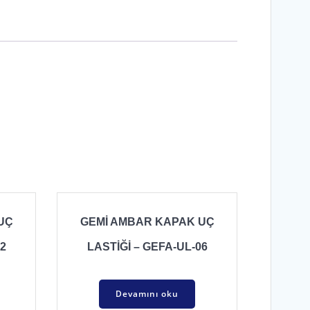
UÇ
GEMİ AMBAR KAPAK UÇ
2
LASTİĞİ – GEFA-UL-06
Devamını oku