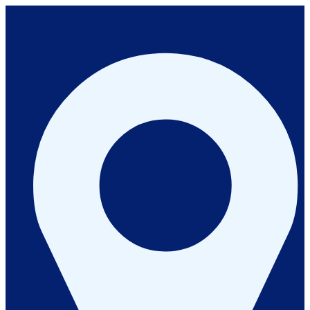
İçeriğe
geç